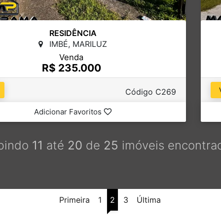
RESIDÊNCIA
IMBÉ, MARILUZ
Venda
R$ 235.000
Código C269
Adicionar Favoritos
bindo
11
até
20
de
25
imóveis encontra
Primeira
1
2
3
Última