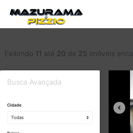
Exibindo
11
até
20
de
25
imóveis enco
Busca Avançada
Cidade