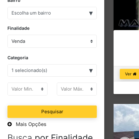
Bairro
▾
Escolha um bairro
Finalidade
Categoria
▾
1 selecionado(s)
Ver
Pesquisar
Mais Opções
Busca
por Finalidade