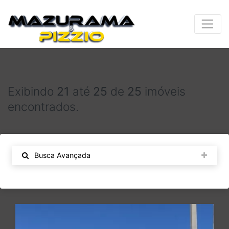
Exibindo
21
até
25
de
25
imóveis
encontrados.
Busca Avançada