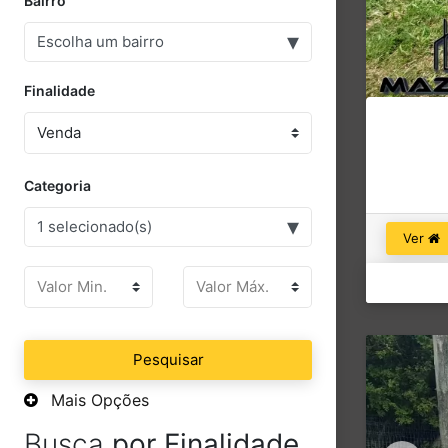
Bairro
▾
Escolha um bairro
Finalidade
Categoria
▾
1 selecionado(s)
Ver
Pesquisar
Mais Opções
Busca
por Finalidade