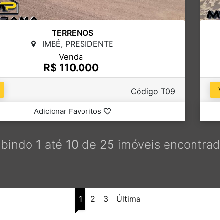
TERRENOS
IMBÉ, PRESIDENTE
Venda
R$ 110.000
Código T09
Adicionar Favoritos
ibindo
1
até
10
de
25
imóveis encontrad
1
2
3
Última