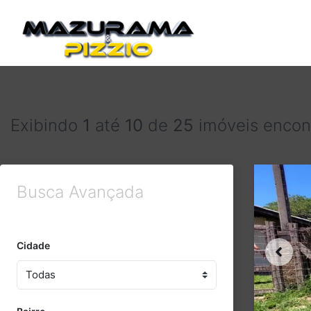
Exibindo
1
até
10
de
25
imóveis encon
Busca Avançada
Cidade