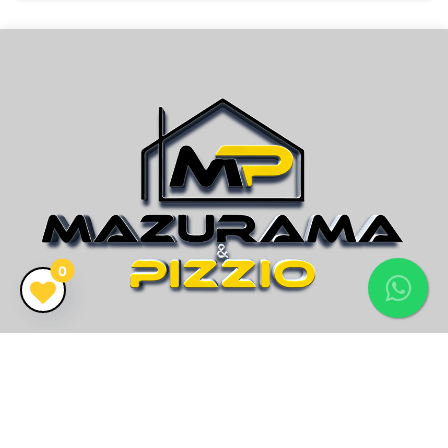
0
CRECI 26.416J
Vendemos mais que imóveis, encontramos o seu lar!