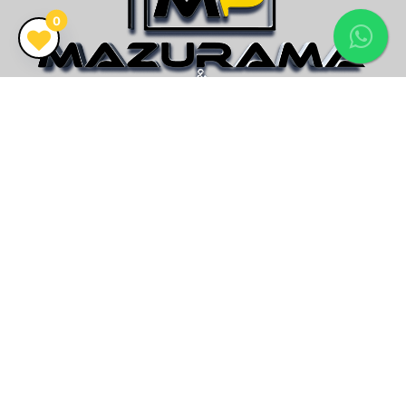
0
CRECI 26.416J
Vendemos mais que imóveis, encontramos o seu lar!
Endereço
Av. Paraguassú, nº7229 - Sala 03
Mariluz, Imbé/RS
Email
contato@imobiliariamp.com.br
Telefone