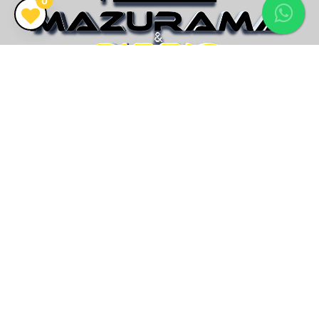
0
CRECI 26.416J
Vendemos mais que imóveis, encontramos o seu lar!
Endereço
Av. Paraguassú, nº7229 - Sala 03
Mariluz, Imbé/RS
Email
contato@imobiliariamp.com.br
Telefone
(51) 21140.400