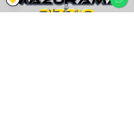
CRECI 26.416J
Vendemos mais que imóveis, encontramos o seu lar!
Endereço
Av. Paraguassú, nº7229 - Sala 03
Mariluz, Imbé/RS
Email
contato@imobiliariamp.com.br
Telefone
(51) 21140.400