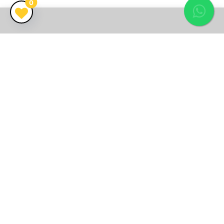
0
Fale com um
corretor
CRECI 26.416J
Vendemos mais que imóveis, encontramos o seu lar!
Endereço