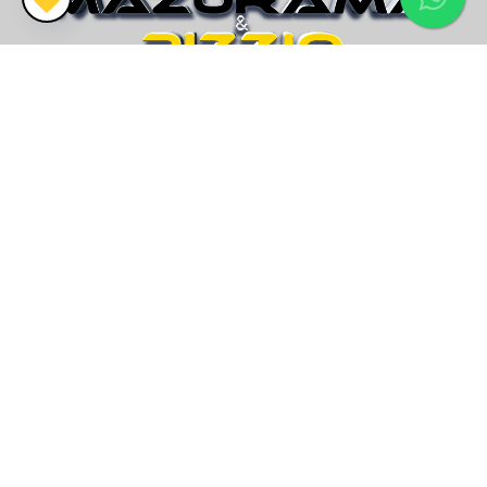
CRECI 26.416J
Vendemos mais que imóveis, encontramos o seu lar!
Endereço
Av. Paraguassú, nº7229 - Sala 03
Mariluz, Imbé/RS
Email
contato@imobiliariamp.com.br
Telefone
(51) 21140.400