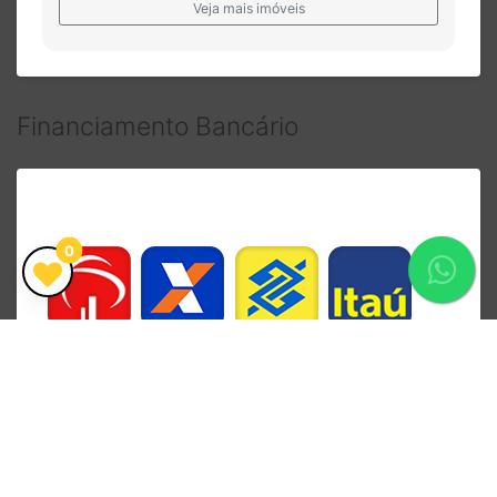
Veja mais imóveis
Financiamento Bancário
0
Fale com um
corretor
Compartilhe esse imóvel