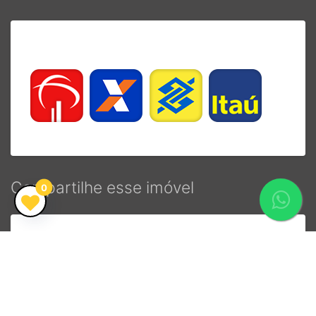
Compartilhe esse imóvel
0
Fale com um
corretor